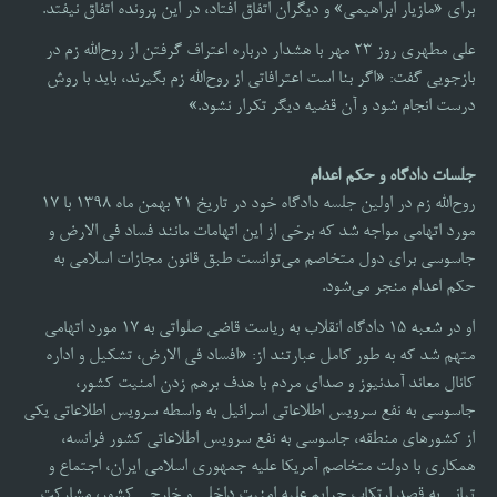
برای «مازیار ابراهیمی» و دیگران اتفاق افتاد، در این پرونده اتفاق نیفتد.
علی مطهری روز ۲۳ مهر با هشدار درباره اعتراف گرفتن از روح‌الله زم در
بازجویی گفت: «اگر بنا است اعترافاتی از روح‌الله زم بگیرند، باید با روش
درست انجام شود و آن قضیه دیگر تکرار نشود.»
جلسات دادگاه و حکم اعدام
روح‌الله زم در اولین جلسه دادگاه خود در تاریخ ۲۱ بهمن ماه 1398 با ۱۷
مورد اتهامی مواجه شد که برخی از این اتهامات مانند فساد فی الارض و
جاسوسی برای دول متخاصم می‌توانست طبق قانون مجازات اسلامی به
حکم اعدام منجر می‌شود.
او در شعبه ۱۵ دادگاه انقلاب به ریاست قاضی صلواتی به ۱۷ مورد اتهامی
متهم شد که به طور کامل عبارتند از: «افساد فی الارض، تشکیل و اداره
کانال معاند آمدنیوز و صدای مردم با هدف برهم زدن امنیت کشور،
جاسوسی به نفع سرویس اطلاعاتی اسرائیل به واسطه سرویس اطلاعاتی یکی
از کشورهای منطقه، جاسوسی به نفع سرویس اطلاعاتی کشور فرانسه،
همکاری با دولت متخاصم آمریکا علیه جمهوری اسلامی ایران، اجتماع و
تبانی به قصد ارتکاب جرایم علیه امنیت داخلی و خارجی کشور، مشارکت