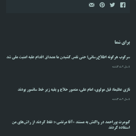
برای شما
سرکوب هرگونه اطلاع‌رسانی؛ حتی نفس کشیدن ما مصداق اقدام علیه امنیت ملی شد
5 سال،3 ماه گذشته
نازی عظیما: فیل مولوی، امام علی، منصور حلاج و بقیه زیر خط سانسور بودند
5 سال،3 ماه گذشته
کیومرث پوراحمد در واکنش به مستند «آقا مرتضی»: غلط کردند از راش‌های من
استفاده کردند