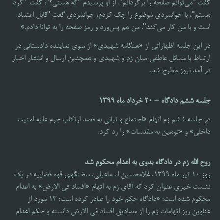
گفت "می‌توانم صفحه را برگردانم". از او پرسیدم "که هستی؟"، گفت: "کرد
هستم"، با جوانمردی موضوع را چک کردم، جوانمردی گفت "قابل اعتماد
است و با من کار می‌کند". من هم پس‌ورد و رمز صفحه را به توانا دادم.»
در این جلسه اظهاراتی از «هنگامه شهیدی» از سوی نماینده دادستانی در
ارتباط با مسائل عاطفی میان زم و شهیدی و همچنین ارسال و انتشار اخبار
در آمد نیوز مطرح شد.
جلسه ششم دادگاه – 20 خرداد ماه 1399
در جلسه ششم زم اتهام «اجتماع و تبانی به قصد ارتکاب جرم علیه امنیت
داخلی» و «توهین به مقدسات» را رد کرد.
روح الله زم در دادگاه بدوی به اعدام محکوم شد
روز 10 تیر ماه 1399، غلامحسین اسماعیلی، سخنگوی قوه قضاییه در یک
نشست خبری عنوان کرد که آقای زم به اتهام «افساد فی الارض» به اعدام
محکوم شده است: «دادگاه حکم خود را صادر کرده است؛ ۱۳ مورد از
عناوین ریز اتهامات زم را از مصادیق افساد فی الارض دانسته و حکم اعدام