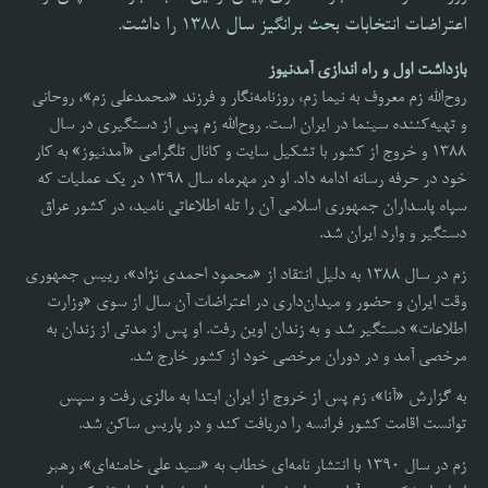
اعتراضات انتخابات بحث برانگیز سال ۱۳۸۸ را داشت.
بازداشت اول و راه اندازی آمدنیوز
روح‌الله زم معروف به نیما زم، روزنامه‌نگار و فرزند «محمدعلی زم»، روحانی
و تهیه‌کننده سینما در ایران است. روح‌الله زم پس از دستگیری در سال
1388 و خروج از کشور با تشکیل سایت و کانال تلگرامی «آمدنیوز» به کار
خود در حرفه رسانه ادامه داد. او در مهرماه سال 1398 در یک عملیات که
سپاه پاسداران جمهوری اسلامی آن را تله اطلاعاتی نامید، در کشور عراق
دستگیر و وارد ایران شد.
زم در سال 1388 به دلیل انتقاد از «محمود احمدی نژاد»، رییس جمهوری
وقت ایران و حضور و میدان‌داری در اعتراضات آن سال از سوی «وزارت
اطلاعات» دستگیر شد و به زندان اوین رفت. او پس از مدتی از زندان به
مرخصی آمد و در دوران مرخصی خود از کشور خارج شد.
به گزارش «آنا»، زم پس از خروج از ایران ابتدا به مالزی رفت و سپس
توانست اقامت کشور فرانسه را دریافت کند و در پاریس ساکن شد.
زم در سال 1390 با انتشار نامه‌ای خطاب به «سید علی خامنه‌ای»، رهبر