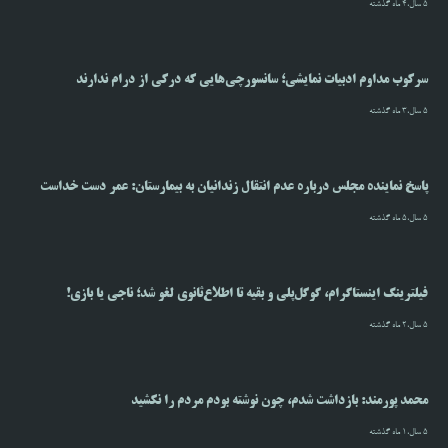
5 سال،4 ماه گذشته
سرکوب مداوم ادبیات نمایشی؛ سانسورچی‌هایی که درکی از درام ندارند
5 سال،3 ماه گذشته
پاسخ نماینده مجلس درباره عدم انتقال زندانیان به بیمارستان: عمر دست خداست
5 سال،5 ماه گذشته
فیلترینگ اینستاگرام، گوگل‌پلی و بقیه تا اطلاع‌ثانوی لغو شد؛ ناجی یا بازی!
5 سال،2 ماه گذشته
محمد پورمند: بازداشت شدم، چون نوشته بودم مردم را نکشید
5 سال،1 ماه گذشته