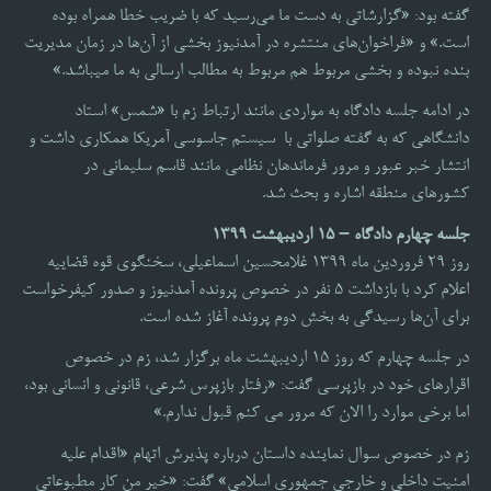
گفته بود: «گزارشاتی به دست ما می‌رسید که با ضریب خطا همراه بوده
است.» و «فراخوان‌های منتشره در آمدنیوز بخشی از آن‌ها در زمان مدیریت
بنده نبوده و بخشی مربوط هم مربوط به مطالب ارسالی به ما میباشد.»
در ادامه جلسه دادگاه به مواردی مانند ارتباط زم با «شمس» استاد
دانشگاهی که به گفته صلواتی با سیستم جاسوسی آمریکا همکاری داشت و
انتشار خبر عبور و مرور فرماندهان نظامی مانند قاسم سلیمانی در
کشورهای منطقه اشاره و بحث شد.
جلسه چهارم دادگاه – 15 اردیبهشت 1399
روز 29 فروردین ماه 1399 غلامحسین اسماعیلی، سخنگوی قوه قضاییه
اعلام کرد با بازداشت 5 نفر در خصوص پرونده آمدنیوز و صدور کیفرخواست
برای آن‌ها رسیدگی به بخش دوم پرونده آغاز شده است.
در جلسه چهارم که روز 15 اردیبهشت ماه برگزار شد، زم در خصوص
اقرارهای خود در بازپرسی گفت: «رفتار بازپرس شرعی، قانونی و انسانی بود،
اما برخی موارد را الان که مرور می کنم قبول ندارم.»
زم در خصوص سوال نماینده داستان درباره پذیرش اتهام «اقدام علیه
امنیت داخلی و خارجی جمهوری اسلامی» گفت: «خیر من کار مطبوعاتی