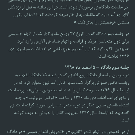
در بیانیه «گزارشگران بدون مرز» آمده بود روح‌الله زم از حق وکیل انتخابی
در جلسات دادگاهش برخوردار نبوده است. در این بیانیه به نقل از نزدیکان
آقای زم آمده بود که مقامات به او «توصیه» کرده‌اند که با انتخاب وکیل
مستقل «وضعیتش را بدتر نکند.»
در جلسه دوم دادگاه که در تاریخ ۲۷ بهمن ماه برگزار شد او اتهام جاسوسی
برای دول متخاصم آمریکا و فرانسه و اتهام فساد فی الارض را رد کرد.
همچنین تاکید کرد که او و آمدنیوز هیچ نقشی در اعتراضات سراسری دی
۱۳۹۶ نداشته است.
جلسه سوم دادگاه – 5 اسفند ماه 1398
در سومین جلسه از دادگاه روح الله زم که در شعبه 15 دادگاه انقلاب به
ریاست قاضی صلواتی برگزار شد، مدیر کانال آمد نیوز عنوان کرد که در
اواسط سال 1396 مدیریت کانال را به «سام محمودی سرابی» سپرده است
و ماجرای اعتراضات دی ماه 1396 و ساخت «کوکتل مولوتوف» و چند
اشتباه فاحش خبری دیگر در دوره مدیریت سرابی صورت گرفته است. زم
گفته بود که اواسط سال 1397 مدیریت کانال را خودش به عهده گرفته
است.
او در خصوص دو اتهام «نشر اکاذیب» و «تشویش اذهان عمومی» در دادگاه