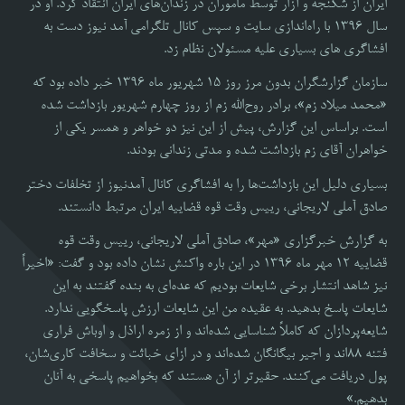
ایران از شکنجه و آزار توسط ماموران در زندان‌های ایران انتقاد کرد. او در
سال ۱۳۹۶ با راه‌اندازی سایت و سپس کانال تلگرامی آمد نیوز دست به
افشاگری های بسیاری علیه مسئولان نظام زد.
سازمان گزارشگران بدون مرز روز ۱۵ شهریور ماه 1396 خبر داده بود که
«محمد میلاد زم»، برادر روح‌الله زم از روز چهارم شهریور بازداشت شده‌
است. براساس این گزارش، پیش از این نیز دو خواهر و همسر یکی از
خواهران آقای زم بازداشت شده و مدتی زندانی بودند.
بسیاری دلیل این بازداشت‌ها را به افشاگری کانال آمدنیوز از تخلفات دختر
صادق آملی لاریجانی، رییس وقت قوه قضاییه ایران مرتبط دانستند.
به گزارش خبرگزاری «مهر»، صادق آملی لاریجانی، رییس وقت قوه
قضاییه 12 مهر ماه 1396 در این باره واکنش نشان داده بود و گفت: «اخیراً
نیز شاهد انتشار برخی شایعات بودیم که عده‌ای به بنده گفتند به این
شایعات پاسخ بدهید. به عقیده من این شایعات ارزش پاسخگویی ندارد.
شایعه‌پردازان که کاملاً شناسایی شده‌اند و از زمره اراذل و اوباش فراری
فتنه ۸۸‌اند و اجیر بیگانگان شده‌اند و در ازای خباثت و سخافت کاری‌شان،
پول دریافت می‌کنند. حقیرتر از آن هستند که بخواهیم پاسخی به آنان
بدهیم.»