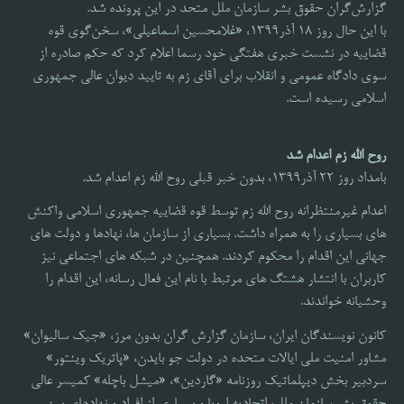
گزارش‌گران حقوق بشر سازمان ملل متحد در این پرونده شد.
با این حال روز ۱۸ آذر۱۳۹۹، «غلامحسین اسماعیلی»، سخن‌گوی قوه
قضاییه در نشست خبری هفتگی خود رسما اعلام کرد که حکم صادره از
سوی دادگاه عمومی و انقلاب برای آقای زم به تایید دیوان عالی جمهوری
اسلامی رسیده است.
روح الله زم اعدام شد
بامداد روز ۲۲ آذر۱۳۹۹، بدون خبر قبلی روح الله زم اعدام شد.
اعدام غیرمنتظرانه روح الله زم توسط قوه قضاییه جمهوری اسلامی واکنش
های بسیاری را به همراه داشت. بسیاری از سازمان ها، نهادها و دولت های
جهانی این اقدام را محکوم کردند. همچنین در شبکه های اجتماعی نیز
کاربران با انتشار هشتگ های مرتبط با نام این فعال رسانه، این اقدام را
وحشیانه خواندند.
کانون نویسندگان ایران، سازمان گزارش گران بدون مرز، «جیک سالیوان»
مشاور امنیت ملی ایالات متحده در دولت جو بایدن، «پاتریک وینتور»
سردبیر بخش دیپلماتیک روزنامه «گاردین»، «میشل باچله» کمیسر عالی
حقوق بشر سازمان ملل، اتحادیه اروپا و بسیاری از افراد و نهادهای بین