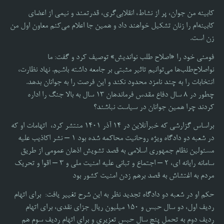
کابینه من جوان، پر از نشاط، انقلابی‌گری، قدرتمند و نیمی از اعضای
کابینه‌ام را زنان تشکیل خواهند داد و همین جا اعلام می‌کنم معاون اول من
زن است.
فومنی خود را «اصلاح طلب نواندیش» توصیف کرد و گفت: ما
نواصلاح‌طلب‌ها می‌توانیم تاثیر مثبتی بر جامعه داشته باشیم. نهاد نظارت،
انتخابات را به چند نامزد محدود نکند و این فرصت را به جوانان بدهد.
چطور در ۸ سال دفاع مقدس فرماندهان ۱۳ سال به بالا جنگ را اداره
کردند چرا همین جوانان در سیاست نباشند؟
براساس گزارشی که خبرآنلاین در ۱۴ آذر ۱۴۰۱ منتشر کرد، اتهامات او که
در شعبه دو دادگاه ویژه روحانیت محاکمه شده بود ۱ – نشر اکاذیب علیه
مسئولین نظام جمهوری اسلامی به قصد تشویش اذهان عمومی از طریق
سامانه رایانه ای، ۲ – اجتماع و تبانی علیه امنیت ملی و ۳ – اقوا و تحریک
مردم به اغتشاش به قصد برهم زدن امنیت کشور بود
حکم او در شعبه دو دادگاه تجدید نظر به این شرح تغییر یافت: برای اتهام
ردیف اول، دو سال حبس و ۱۵۰ میلیون ریال جزای نقدی، برای اتهام
ردیف دوم به تحمل پنج سال حبس تعزیری و برای اتهام ردیف سوم هم