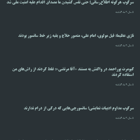
سرکوب هرگونه اطلاع‌رسانی؛ حتی نفس کشیدن ما مصداق اقدام علیه امنیت ملی شد
5 سال،3 ماه گذشته
نازی عظیما: فیل مولوی، امام علی، منصور حلاج و بقیه زیر خط سانسور بودند
5 سال،3 ماه گذشته
کیومرث پوراحمد در واکنش به مستند «آقا مرتضی»: غلط کردند از راش‌های من
استفاده کردند
5 سال،4 ماه گذشته
سرکوب مداوم ادبیات نمایشی؛ سانسورچی‌هایی که درکی از درام ندارند
5 سال،3 ماه گذشته