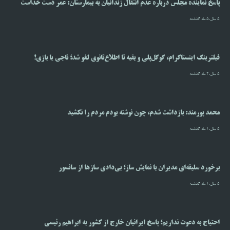
پاسخ نماینده مجلس درباره عدم انتقال زندانیان به بیمارستان: عمر دست خداست
5 سال،5 ماه گذشته
فیلترینگ اینستاگرام، گوگل‌پلی و بقیه تا اطلاع‌ثانوی لغو شد؛ ناجی یا بازی!
5 سال،2 ماه گذشته
محمد پورمند: بازداشت شدم، چون نوشته بودم مردم را نکشید
5 سال،1 ماه گذشته
برخورد سلیقه‌ای مدیران با نمایش ساز؛ بی‌دادی سازها از سانسور
5 سال،1 ماه گذشته
احتیاج به دعوت نداریم؛ پاسخ ایرانیان خارج از کشور به ابراهیم رئیسی