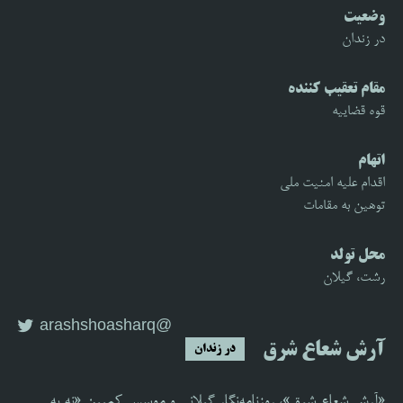
وضعیت
در زندان
مقام تعقیب کننده
قوه قضاییه
اتهام
اقدام علیه امنیت ملی
توهین به مقامات
محل تولد
رشت، گیلان
@arashshoasharq
آرش شعاع شرق
در زندان
«آرش شعاع شرق»، روزنامه‌نگار گیلانی و موسس کمپین «نه به