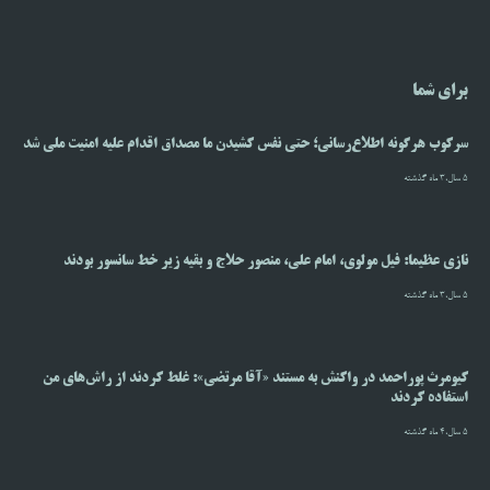
برای شما
سرکوب هرگونه اطلاع‌رسانی؛ حتی نفس کشیدن ما مصداق اقدام علیه امنیت ملی شد
5 سال،3 ماه گذشته
نازی عظیما: فیل مولوی، امام علی، منصور حلاج و بقیه زیر خط سانسور بودند
5 سال،3 ماه گذشته
کیومرث پوراحمد در واکنش به مستند «آقا مرتضی»: غلط کردند از راش‌های من
استفاده کردند
5 سال،4 ماه گذشته