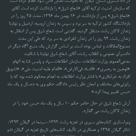
در دادگستری استان گیلان که نخواست نامش فاش شود اعلام کرده است
که سازمان امنیت ترکیه آقای «شعاع شرق» را بازداشت کرده است. آقای
«شعاع شرق» پس از بازداشت در ۱۶ بهمن‌ ماه 1396، مدت ۲۵ روز را در
بازداشتگاه کشور ترکیه به سر برد و سپس به زندان ارومیه، اردبیل و نهایتا
زندان لاکان رشت منتقل گردید. گفتنی است شعاع شرق پس از انتقال به
زندان رشت، ۹۴ روز را در زندان انفرادی به سر برد که طی این مدت
ممنوع‌الملاقات و تماس بوده است. بر اساس گزارش یک منبع آگاه دیگر در
دادسرای عمومی و انقلاب رشت، آقای شعاع شرق نهایتا با شکایت
مدعی‌العموم، وزارت اطلاعات، سازمان اطلاعات سپاه و پلیس فتا به اتهام
«توهین به رهبری»، «افساد فی‌الارض»، «اقدام علیه امنیت ملی»، «تشویق
افراد به خرابکاری» با فشار وزارت اطلاعات به اعدام محکوم شده بود که با
رایزنی‌های مختلف و امعان نظر رئیس دادگاه، حکم وی به ده‌سال و یک ماه
حبس تغییر پیدا کرد.»
آرش شعاع شرق در حال حاضر حکم 10 سال و یک ماه حبس خود را در
زندان لاکان رشت می گذارد.
ویراستاری کتاب‌های سیری در‌ تعزیه رشت ۱۳۹۲، سینما در گیلان ۱۳۹۳،
تئاتر گیلان ۱۳۹۵ و همکاری در تألیف کتاب‌های تاریخ تعزیه در گیلان (دو