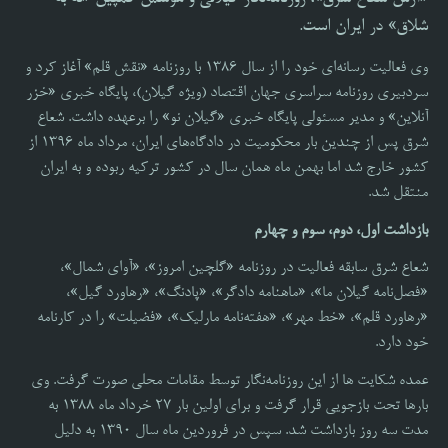
شلاق» در ایران است.
وی فعالیت رسانه‌ای خود را از سال 1386 با روزنامه «نقش قلم» آغاز کرد و
سردبیری روزنامه سراسری جهان اقتصاد (ویژه گیلان)، پایگاه خبری «خزر
آنلاین» و مدیر مسئولی پایگاه خبری «گیلان نو» را برعهده داشت. شعاع‌
شرق پس از چندین بار محکومیت در دادگاه‌های ایران، مرداد ماه 1396 از
کشور خارج شد اما بهمن ماه همان سال در کشور ترکیه ربوده و به ایران
منتقل شد.
بازداشت اول، دوم، سوم و چهارم
شعاع شرق سابقه فعالیت در روزنامه «گلچین امروز»، «آوای شمال»،
«فصل‌نامه گیلان ما»، «ماهنامه دادگر»، «پادنگ»، «رهاورد گیل»،
«رهاورد قلم»، «خط مهر»، «هفته‌نامه مارلیک»، «فضیلت» را در کارنامه
خود دارد.
عمده شکایت ها از این روزنامه‌نگار توسط مقامات محلی صورت گرفت. وی
بارها تحت بازجویی قرار گرفت و برای اولین بار 27 خرداد ماه 1388 به
مدت سه روز بازداشت شد. سپس در فروردین ماه سال 1390 به دلیل