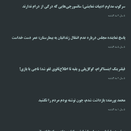
سرکوب مداوم ادبیات نمایشی؛ سانسورچی‌هایی که درکی از درام ندارند
5 سال،3 ماه گذشته
پاسخ نماینده مجلس درباره عدم انتقال زندانیان به بیمارستان: عمر دست خداست
5 سال،5 ماه گذشته
فیلترینگ اینستاگرام، گوگل‌پلی و بقیه تا اطلاع‌ثانوی لغو شد؛ ناجی یا بازی!
5 سال،2 ماه گذشته
محمد پورمند: بازداشت شدم، چون نوشته بودم مردم را نکشید
5 سال،1 ماه گذشته