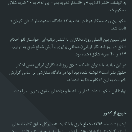
به اتهامات «نشر اکاذیب» و «انتشار نشریه بدون پروانه»، به ۴۰ ضربه شلاق
محکوم شد.
حکم این روزنامه‌نگار عینا در «شعبه ۱۲ دادگاه تجدیدنظر استان گیلان»
تایید شد.
فدراسیون بین المللی روزنامه‌نگاران با انتشار بیانیه‌ای خواستار لغو احکام
شلاق دو روزنامه نگار ایرانی(مصطفی برابری و آرش شعاع شرق به ترتیب
114 و 40 ضربه شلاق) شده بود.
در این بیانیه با عنوان «احکام شلاق روزنامه نگاران ایرانی نقض آشکار
حقوق بشر است» نوشته شده بود آنها در دادگاه سفارشی بر اساس گزارش
نادرست به این احکام محکوم شده‌اند.
نهایتا این حکم به علت فشار رسانه ها و نهادهای حقوق بشری اجرا نشد.
خروج از کشور
اردیبهشت ماه 1396، شعاع شرق با شکایت «مدیرکل سابق کتابخانه‌های
استان گیلان» با اتهامات «نشر اکاذیب از طریق درج خبر» و «انتشار عکس