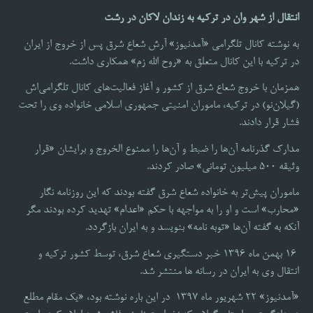
انتقال از شهر وان در ترکیه به زندان لاکان در رشت
به نوشته کانال تلگرامی «آمدنیوز» آرش شعاع شرق پس از خروج از ایران
در ترکیه با این کانال متعلق به «روح الله زم» همکاری داشت.
همزمان با خروج شعاع شرق از کشور و آغاز فعالیت‌های کانال تلگرامی‌اش
(گیلان‌نو) در ترکیه، ماموران امنیتی جمهوری اسلامی خانواده وی را تحت
فشار قرار دادند.
مدارک گذرنامه آن‌ها را ضبط و آن‌ها را ممنوع الخروج و برایشان «قرار
وثیقه ۵۰۰ میلیون تومانی» صادر کردند.
ماموران پیش‌تر به خانواده شعاع شرق گفته بودند که این روزنامه نگار
«محارب» است و او را به مواجهه با حکم «اعدام» تهدید کرده بودند مگر
آنکه به گفته آن‌ها «توبه نامه‌» بنویسد و به ایران بازگردد.
16 بهمن ماه 1396 خبر دستگیری شعاع شرق، توسط کشور ترکیه و
انتقال وی به ایران در رسانه ها منتشر شد.
«آمدنیوز» 22 شهریور ماه 1397 در این باره نوشته بود، «یک مقام مطلع