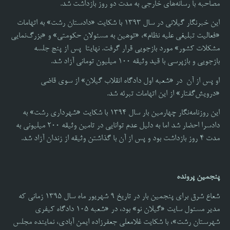
مصاحبه با رسانه‌های خارجی به مدت دو روز بازداشت شد.
این خبرنگار گیلانی در سال ۱۳۹۳ با شکایت «دادستان رشت» به اتهامات
«فعالیت تبلیغی علیه نظام»، «توهین به مسئولان حکومتی» و «بزرگ‌نمایی
مشکلات کشور» مورد بازجویی قرار گرفت. نهایتا پس از پنج جلسه
بازجویی و بازپرسی با قید وثیقه 100 میلیون تومانی آزاد شد.
او پس از آن در «شعبه اول دادگاه انقلاب گیلان» از سوی قاضی
«درویش‌گفتار» از این اتهامات تبرئه شد.
این روزنامه‌نگار چهارمین بار سال ۱۳۹۴ با شکایت «شهرداری رشت» به
دادسرا احضار شد اما به دلیل عدم توانایی در تامین وثیقه ۲۰۰ میلیونی به
مدت ۴ روز بازداشت بود و پس از آن با گذاشتن وثیقه از زندان آزاد شد.
پنجمین پرونده
شعاع شرق برای پنجمین بار در تاریخ 9 شهریور ماه سال 1395 زمانی که
مدیر مسئول سایت «گیلان نو» بود، در «شعبه 105 دادگاه کیفری
شهرستان رشت»، با شکایت غلامعلی جعفرزاده ایمن آبادی، نماینده مجلس