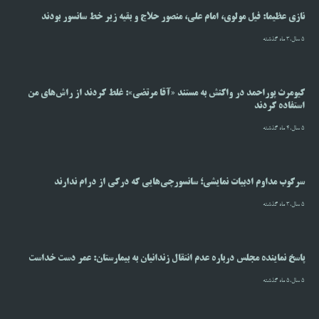
نازی عظیما: فیل مولوی، امام علی، منصور حلاج و بقیه زیر خط سانسور بودند
5 سال،3 ماه گذشته
کیومرث پوراحمد در واکنش به مستند «آقا مرتضی»: غلط کردند از راش‌های من
استفاده کردند
5 سال،4 ماه گذشته
سرکوب مداوم ادبیات نمایشی؛ سانسورچی‌هایی که درکی از درام ندارند
5 سال،3 ماه گذشته
پاسخ نماینده مجلس درباره عدم انتقال زندانیان به بیمارستان: عمر دست خداست
5 سال،5 ماه گذشته