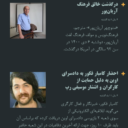
درگذشت خالق فرهنگ
آریان‌پور
4 سال،7 ماه گذشته
«منوچهر آریان‌پور»؛ مترجم،
فرهنگ‌نویس و مولف فرهنگ لغت
آریان‌پور، دوشنبه ۶ دی ۱۴۰۰ در
سن ۹۲ سالگی در آمریکا درگذشت.
احضار کامیار فکور به دادسرای
اوین به دلیل حمایت از
کارگران و انتشار موسیقی رپ
4 سال،11 ماه گذشته
کامیار فکور، خبرنگار و فعال کارگری
می‌گوید ابلاغیه‌ای الکترونیکی از
سوی شعبه ۲ بازپرسی دادسرای اوین دریافت کرده که براساس آن
باید ظرف ۱۰ روز، جهت ارائه آخرین دفاعیات در این شعبه حاضر